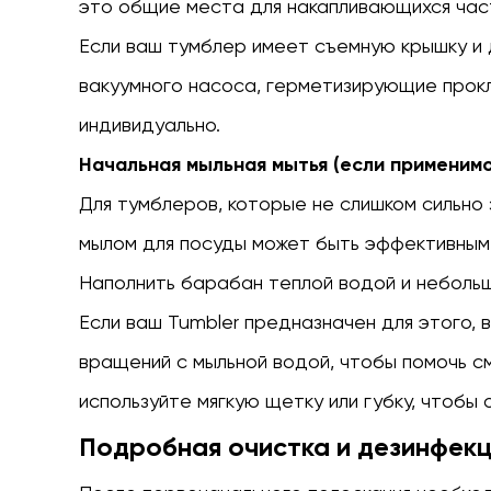
это общие места для накапливающихся час
Санитазация
3
Если ваш тумблер имеет съемную крышку и 
Сушка
вакуумного насоса, герметизирующие прокл
и
индивидуально.
хранение
4
Начальная мыльная мытья (если применимо
Решение
Для тумблеров, которые не слишком сильно 
конкретных
мылом для посуды может быть эффективным
вопросов
5
Наполнить барабан теплой водой и неболь
Частота
Если ваш Tumbler предназначен для этого, 
очистки
вращений с мыльной водой, чтобы помочь с
используйте мягкую щетку или губку, чтобы 
Подробная очистка и дезинфек