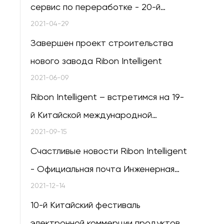
сервис по переработке - 20-й
тренинг по интеллектуальному
2021-04-29
обслуживанию клиентов Ribon
Завершен проект строительства
Intelligent успешно завершился.
нового завода Ribon Intelligent
2021-06-09
Ribon Intelligent – ​​встретимся на 19-
й Китайской международной
выставке мясной промышленности в
2021-09-15
Циндао
Счастливые новости Ribon Intelligent
- Официальная почта Инженерная
станция провинции Чжэцзян
2021-12-14
10-й Китайский фестиваль
электронной коммерции продуктов