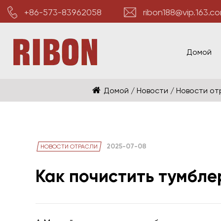
+86-573-83962058
ribon188@vip.163.c
Домой
Домой
/
Новости
/
Новости от
2025-07-08
НОВОСТИ ОТРАСЛИ
Как почистить тумбл