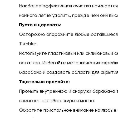
после
Наиболее эффективная очистка начинается 
использования
уборка
намного легче удалить, прежде чем они выс
2
Пусто и царапать:
Подробная
Осторожно опорожните любые оставшиеся 
очистка
и
Tumbler.
дезинфекция
Используйте пластиковый или силиконовый с
2.1
остатков. Избегайте металлических скребк
Разборка
2.2
барабана и создавать области для скрытия
Мыть
Тщательно промойте:
отдельные
Промыть внутреннюю и снаружи барабана
компоненты
2.3
помогает ослабить жиры и масла.
Полоскание
Обратите пристальное внимание на любые в
2.4