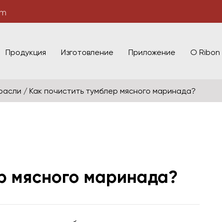
om
Продукция
Изготовление
Приложение
О Ribon
расли
/
Как почистить тумблер мясного маринада?
ер мясного маринада?