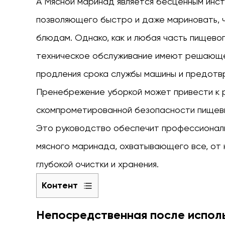
А
Мясной маринад
является бесценным инс
позволяющего быстро и даже мариновать, 
блюдам. Однако, как и любая часть пищево
техническое обслуживание имеют решающее
продления срока службы машины и предотв
Пренебрежение уборкой может привести к р
скомпрометированной безопасности пищев
Это руководство обеспечит профессиональ
мясного маринада, охватывающего все, от 
глубокой очистки и хранения.
Контент
1
Непосредственная после испол
Непосредственная