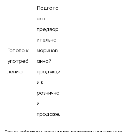
Подгото
вка
предвар
ительно
Готово к
маринов
употреб
анной
лению
продукци
и к
рознично
й
продаже.
Таким образом,
вакуумная галтовочная машина