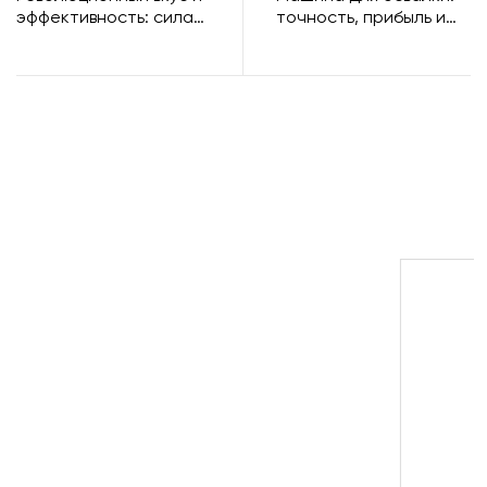
эффективность: сила
точность, прибыль и
массажера для
будущее переработки
мясного маринада
белков