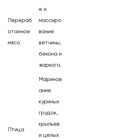
е и
Перераб
массиро
отанное
вание
мясо
ветчины,
бекона и
жаркого.
Маринов
ание
куриных
грудок,
крыльев
Птица
и целых