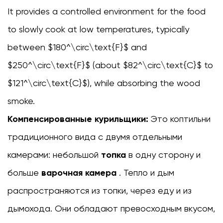
It provides a controlled environment for the food
3.1
Управление
to slowly cook at low temperatures, typically
температурой:
between $180^\circ\text{F}$ and
термометры
$250^\circ\text{F}$ (about $82^\circ\text{C}$ to
курильщика
3.2
$121^\circ\text{C}$), while absorbing the wood
3.3
smoke.
Дымообразование:
Компенсированные курильщики:
роль
Это коптильни
древесины
традиционного вида с двумя отдельными
4
камерами: небольшой
топка
в одну сторону и
Заключение:
больше
путь
варочная камера
. Тепло и дым
к
распространяются из топки, через еду и из
идеальному
дымохода. Они обладают превосходным вкусом,
барбекю