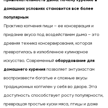
Привлекательность
дыма:
домашних условиях становится все более
почему
популярным
курение
Практика копчения пищи – ее консервация и
в
домашних
придание вкуса под воздействием дыма – это
условиях
древняя техника консервирования, которая
становится
превратилась в излюбленное кулинарное
все
более
искусство. Современный
оборудование для
популярным
домашнего курения
позволяет энтузиастам
2
воспроизвести богатые и сложные вкусы
Ключевые
компоненты
традиционных коптилен у себя во дворе. Эта
установки
доступность способствует росту популярности,
для
превращая простые куски мяса, птицы и даже
домашнего