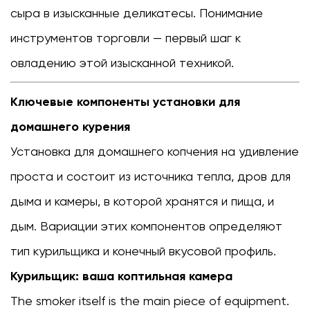
курения
сыра в изысканные деликатесы. Понимание
2.1
инструментов торговли — первый шаг к
Курильщик:
овладению этой изысканной техникой.
ваша
коптильная
Ключевые компоненты установки для
камера
2.2
домашнего курения
Источник
Установка для домашнего копчения на удивление
тепла:
проста и состоит из источника тепла, дров для
разжигание
огня
дыма и камеры, в которой хранятся и пища, и
3
дым. Вариации этих компонентов определяют
Основные
тип курильщика и конечный вкусовой профиль.
аксессуары
для
Курильщик: ваша коптильная камера
процесса
The smoker itself is the main piece of equipment.
копчения